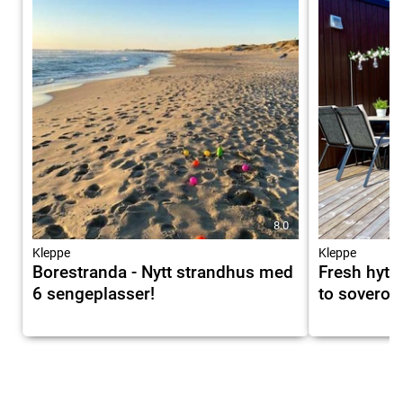
8.0
Kleppe
Kleppe
Borestranda - Nytt strandhus med
Fresh hytt
6 sengeplasser!
to sovero