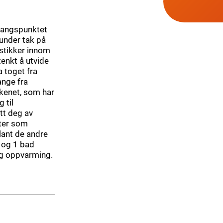
tgangspunktet
 under tak på
 stikker innom
tenkt å utvide
 toget fra
ange fra
kkenet, som har
 til
tt deg av
eter som
Blant de andre
 og 1 bad
 og oppvarming.