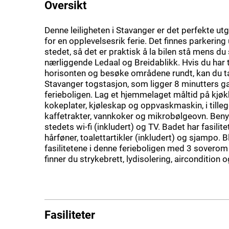
Oversikt
Denne leiligheten i Stavanger er det perfekte u
for en opplevelsesrik ferie. Det finnes parkering
stedet, så det er praktisk å la bilen stå mens du
nærliggende Ledaal og Breidablikk. Hvis du har 
horisonten og besøke områdene rundt, kan du ta
Stavanger togstasjon, som ligger 8 minutters g
ferieboligen. Lag et hjemmelaget måltid på kjø
kokeplater, kjøleskap og oppvaskmaskin, i tillegg
kaffetrakter, vannkoker og mikrobølgeovn. Beny
stedets wi-fi (inkludert) og TV. Badet har fasilit
hårføner, toalettartikler (inkludert) og sjampo. 
fasilitetene i denne ferieboligen med 3 soverom
finner du strykebrett, lydisolering, aircondition
Fasiliteter