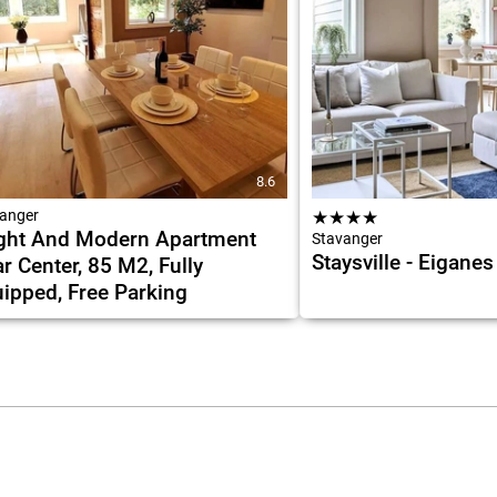
8.6
anger
★
★
★
★
ght And Modern Apartment
Stavanger
Staysville - Eiganes
r Center, 85 M2, Fully
ipped, Free Parking