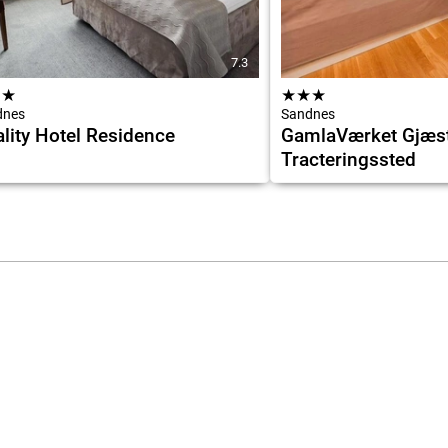
7.3
★
★
★
★
★
dnes
Sandnes
lity Hotel Residence
GamlaVærket Gjæst
Tracteringssted