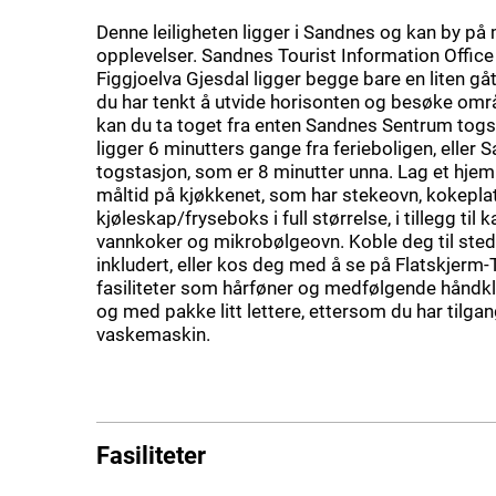
Denne leiligheten ligger i Sandnes og kan by på
opplevelser. Sandnes Tourist Information Offic
Figgjoelva Gjesdal ligger begge bare en liten gå
du har tenkt å utvide horisonten og besøke omr
kan du ta toget fra enten Sandnes Sentrum tog
ligger 6 minutters gange fra ferieboligen, eller 
togstasjon, som er 8 minutter unna. Lag et hje
måltid på kjøkkenet, som har stekeovn, kokepla
kjøleskap/fryseboks i full størrelse, i tillegg til k
vannkoker og mikrobølgeovn. Koble deg til stede
inkludert, eller kos deg med å se på Flatskjerm-
fasiliteter som hårføner og medfølgende håndklæ
og med pakke litt lettere, ettersom du har tilgang
vaskemaskin.
Fasiliteter