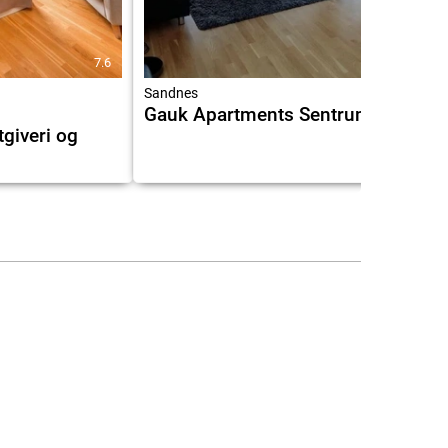
7.6
Sandnes
Gauk Apartments Sentrum 3
giveri og