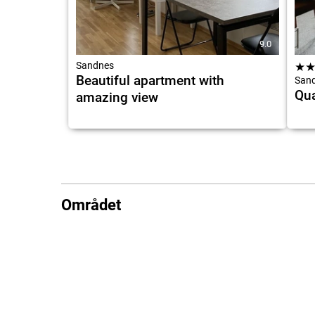
9.0
Sandnes
★
Beautiful apartment with
San
Qua
amazing view
Området