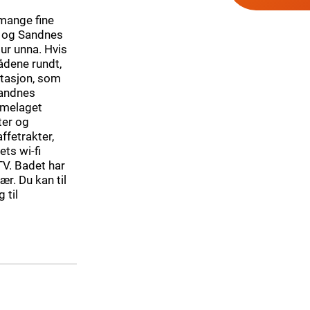
 mange fine
e og Sandnes
tur unna. Hvis
ådene rundt,
stasjon, som
Sandnes
mmelaget
ter og
affetrakter,
ts wi-fi
TV. Badet har
r. Du kan til
 til