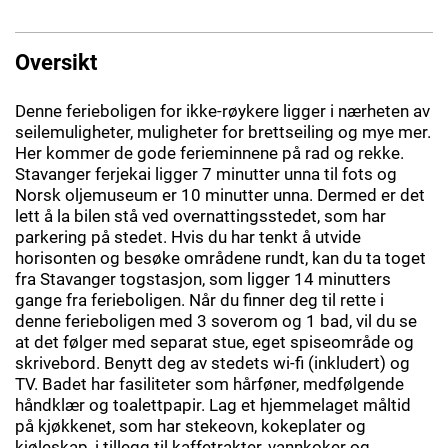
Oversikt
Denne ferieboligen for ikke-røykere ligger i nærheten av
seilemuligheter, muligheter for brettseiling og mye mer.
Her kommer de gode ferieminnene på rad og rekke.
Stavanger ferjekai ligger 7 minutter unna til fots og
Norsk oljemuseum er 10 minutter unna. Dermed er det
lett å la bilen stå ved overnattingsstedet, som har
parkering på stedet. Hvis du har tenkt å utvide
horisonten og besøke områdene rundt, kan du ta toget
fra Stavanger togstasjon, som ligger 14 minutters
gange fra ferieboligen. Når du finner deg til rette i
denne ferieboligen med 3 soverom og 1 bad, vil du se
at det følger med separat stue, eget spiseområde og
skrivebord. Benytt deg av stedets wi-fi (inkludert) og
TV. Badet har fasiliteter som hårføner, medfølgende
håndklær og toalettpapir. Lag et hjemmelaget måltid
på kjøkkenet, som har stekeovn, kokeplater og
kjøleskap, i tillegg til kaffetrakter, vannkoker og