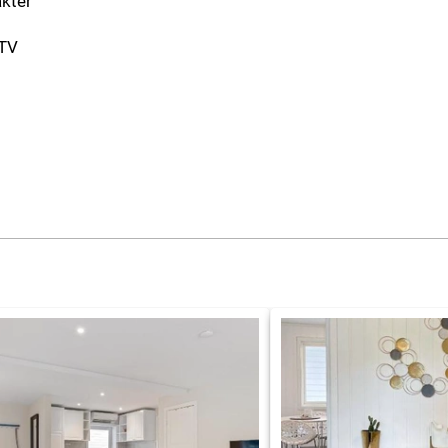
akter
-TV