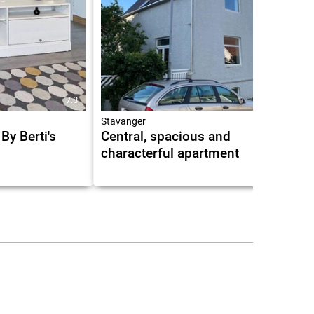
7.8
10.0
Stavanger
By Berti's
Central, spacious and
characterful apartment