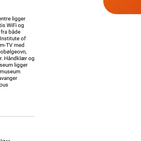
ntre ligger
tis WiFi og
m fra både
Institute of
jerm-TV med
krobølgeovn,
er. Håndklær og
useum ligger
nstmuseum
tavanger
ious