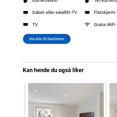
Kaffemaskin
Te-/kaffetr
Kabel- eller satellitt-TV
Flatskjerm
TV
Gratis WiFi
Vis alle 55 fasiliteter
Kan hende du også liker