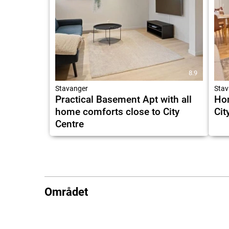
8.9
Stavanger
Stav
Practical Basement Apt with all
Hom
home comforts close to City
Cit
Centre
Området