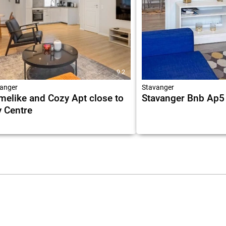
9.2
anger
Stavanger
elike and Cozy Apt close to
Stavanger Bnb Ap5 
y Centre